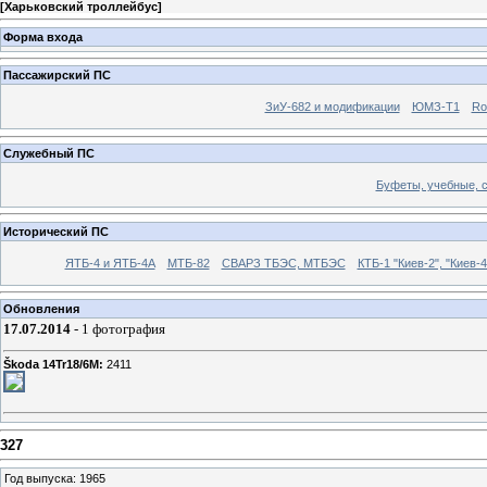
[
Харьковский троллейбус
]
Форма входа
Пассажирский ПС
ЗиУ-682 и модификации
ЮМЗ-Т1
Ro
Служебный ПС
Буфеты, учебные, 
Исторический ПС
ЯТБ-4 и ЯТБ-4А
МТБ-82
СВАРЗ ТБЭС, МТБЭС
КТБ-1 "Киев-2", "Киев-4
Обновления
17.07.2014
- 1 фотография
Škoda 14Tr18/6M:
2411
327
Год выпуска: 1965